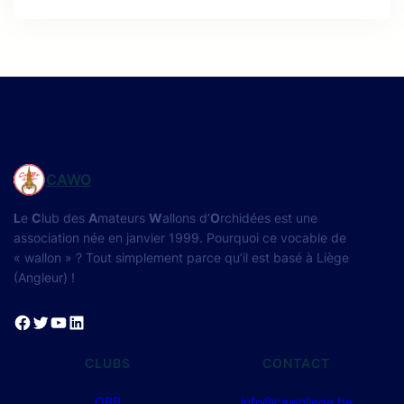
CAWO
L
e
C
lub des
A
mateurs
W
allons d’
O
rchidées est une
association née en janvier 1999. Pourquoi ce vocable de
« wallon » ? Tout simplement parce qu’il est basé à Liège
(Angleur) !
Facebook
Twitter
YouTube
LinkedIn
CLUBS
CONTACT
OBB
info@cawoliege.be