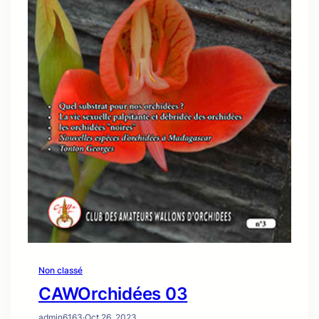
Non classé
CAWOrchidées 03
admin6163
·
Oct 26, 2023