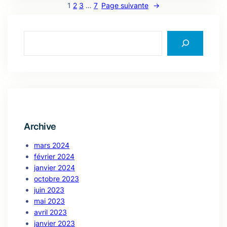
1
2
3
…
7
Page suivante
→
S
e
a
r
c
h
Archive
mars 2024
février 2024
janvier 2024
octobre 2023
juin 2023
mai 2023
avril 2023
janvier 2023