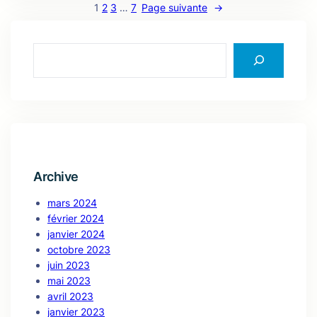
1
2
3
…
7
Page suivante
→
S
e
a
r
c
h
Archive
mars 2024
février 2024
janvier 2024
octobre 2023
juin 2023
mai 2023
avril 2023
janvier 2023