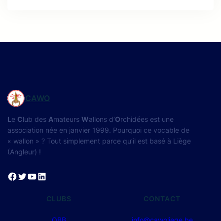
CAWO
L
e
C
lub des
A
mateurs
W
allons d’
O
rchidées est une
association née en janvier 1999. Pourquoi ce vocable de
« wallon » ? Tout simplement parce qu’il est basé à Liège
(Angleur) !
Facebook
Twitter
YouTube
LinkedIn
CLUBS
CONTACT
OBB
info@cawoliege.be