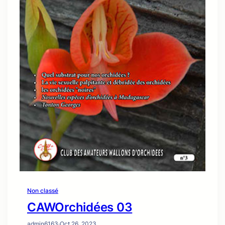
Non classé
CAWOrchidées 03
admin6163
·
Oct 26, 2023