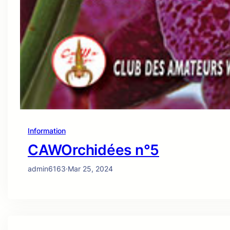
Information
CAWOrchidées n°5
admin6163
·
Mar 25, 2024