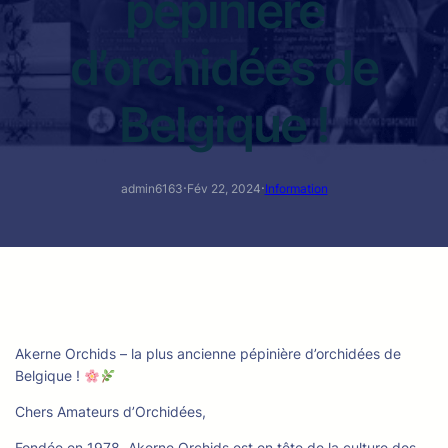
pépinière
d’orchidées de
Belgique !
·
·
admin6163
Fév 22, 2024
Information
Akerne Orchids – la plus ancienne pépinière d’orchidées de
Belgique !
Chers Amateurs d’Orchidées,
Fondée en 1978, Akerne Orchids est en tête de la culture des