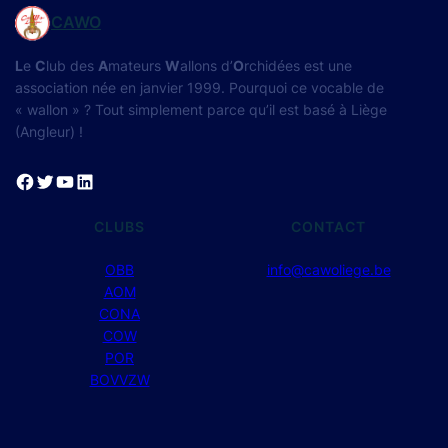
CAWO
L
e
C
lub des
A
mateurs
W
allons d’
O
rchidées est une
association née en janvier 1999. Pourquoi ce vocable de
« wallon » ? Tout simplement parce qu’il est basé à Liège
(Angleur) !
Facebook
Twitter
YouTube
LinkedIn
CLUBS
CONTACT
OBB
info@cawoliege.be
AOM
CONA
COW
POR
BOVVZW