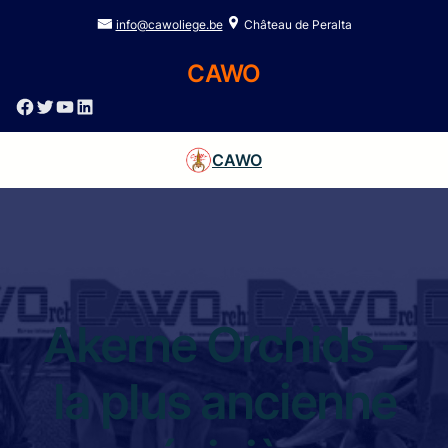
info@cawoliege.be
Château de Peralta
CAWO
Facebook
Twitter
YouTube
LinkedIn
CAWO
Akerne Orchids –
la plus ancienne