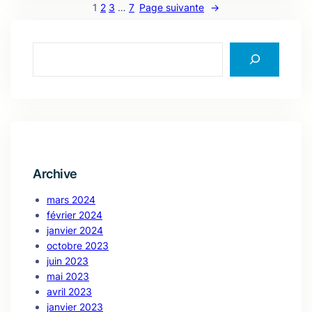
1
2
3
…
7
Page suivante
→
S
e
a
r
c
h
Archive
mars 2024
février 2024
janvier 2024
octobre 2023
juin 2023
mai 2023
avril 2023
janvier 2023