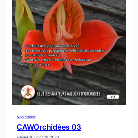
Non classé
CAWOrchidées 03
admin6163
·
Oct 26, 2023