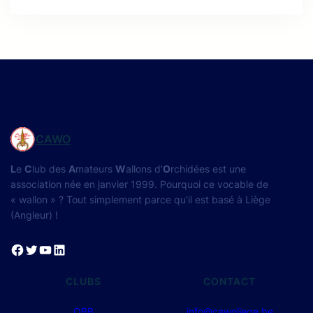
CAWO
L
e
C
lub des
A
mateurs
W
allons d’
O
rchidées est une
association née en janvier 1999. Pourquoi ce vocable de
« wallon » ? Tout simplement parce qu’il est basé à Liège
(Angleur) !
Facebook
Twitter
YouTube
LinkedIn
CLUBS
CONTACT
OBB
info@cawoliege.be