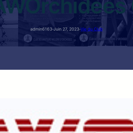
AWOrchidées 
·
·
admin6163
Juin 27, 2023
Vie du Club