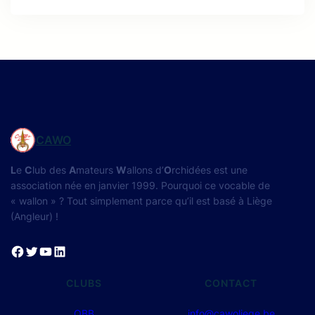
CAWO
L
e
C
lub des
A
mateurs
W
allons d’
O
rchidées est une
association née en janvier 1999. Pourquoi ce vocable de
« wallon » ? Tout simplement parce qu’il est basé à Liège
(Angleur) !
Facebook
Twitter
YouTube
LinkedIn
CLUBS
CONTACT
OBB
info@cawoliege.be