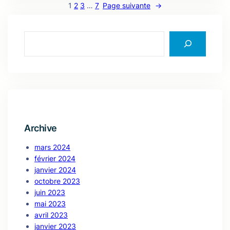
1
2
3
…
7
Page suivante
→
S
e
a
r
c
h
Archive
mars 2024
février 2024
janvier 2024
octobre 2023
juin 2023
mai 2023
avril 2023
janvier 2023