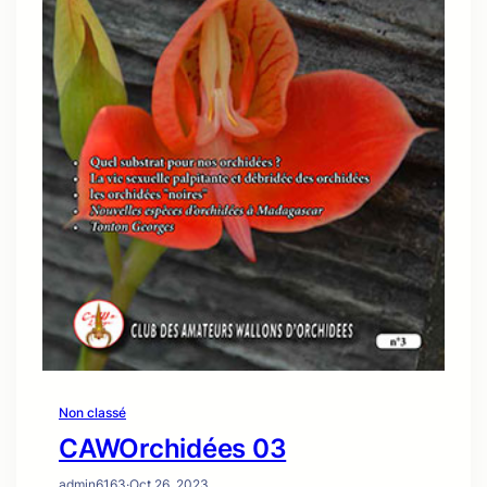
Non classé
CAWOrchidées 03
admin6163
·
Oct 26, 2023