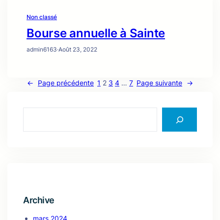
Non classé
Bourse annuelle à Sainte
admin6163
·
Août 23, 2022
←
Page précédente
1
2
3
4
…
7
Page suivante
→
S
e
a
r
c
h
Archive
mars 2024