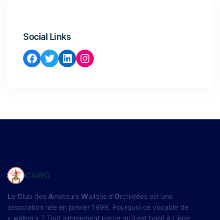
Social Links
Facebook
Twitter
LinkedIn
Instagram
CAWO
L
e
C
lub des
A
mateurs
W
allons d’
O
rchidées est une
association née en janvier 1999. Pourquoi ce vocable de
« wallon » ? Tout simplement parce qu’il est basé à Liège