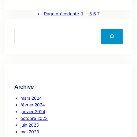
←
Page précédente
1
…
5
6
7
S
e
a
r
c
h
Archive
mars 2024
février 2024
janvier 2024
octobre 2023
juin 2023
mai 2023