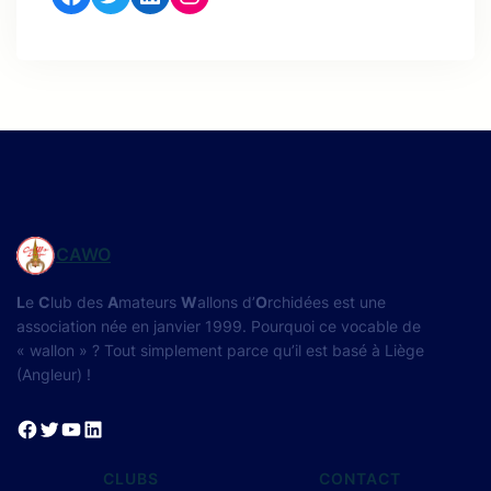
CAWO
L
e
C
lub des
A
mateurs
W
allons d’
O
rchidées est une
association née en janvier 1999. Pourquoi ce vocable de
« wallon » ? Tout simplement parce qu’il est basé à Liège
(Angleur) !
Facebook
Twitter
YouTube
LinkedIn
CLUBS
CONTACT