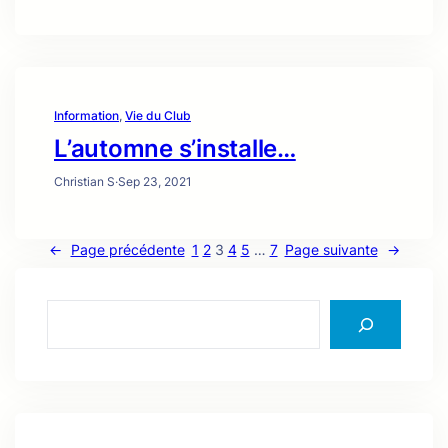
Information
, 
Vie du Club
L’automne s’installe…
Christian S
·
Sep 23, 2021
←
Page précédente
1
2
3
4
5
…
7
Page suivante
→
S
e
a
r
c
h