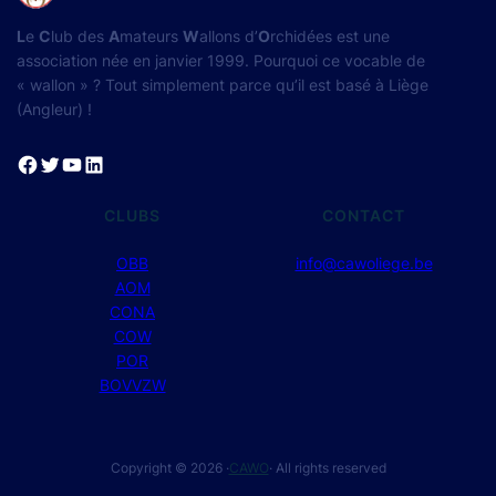
L
e
C
lub des
A
mateurs
W
allons d’
O
rchidées est une
association née en janvier 1999. Pourquoi ce vocable de
« wallon » ? Tout simplement parce qu’il est basé à Liège
(Angleur) !
Facebook
Twitter
YouTube
LinkedIn
CLUBS
CONTACT
OBB
info@cawoliege.be
AOM
CONA
COW
POR
BOVVZW
Copyright © 2026 ·
CAWO
· All rights reserved